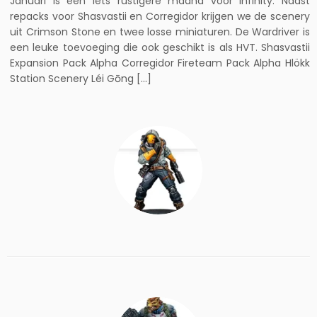
Januari is een iets rustigere maand voor Infinity. Naast
repacks voor Shasvastii en Corregidor krijgen we de scenery
uit Crimson Stone en twee losse miniaturen. De Wardriver is
een leuke toevoeging die ook geschikt is als HVT. Shasvastii
Expansion Pack Alpha Corregidor Fireteam Pack Alpha Hlökk
Station Scenery Léi Gōng […]