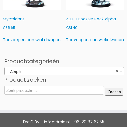
Myrmidons
ALEPH Booster Pack Alpha
€
35.65
€
31.40
Toevoegen aan winkelwagen
Toevoegen aan winkelwagen
Productcategorieën
Aleph
×
Product zoeken
Zoeken
Zoeken
naar:
DreiD BV - info@dreid.nl - 06-20 87 62 55