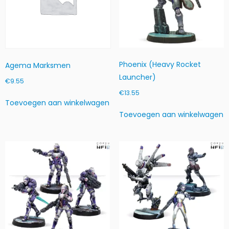
i
a
n
H
e
a
Phoenix (Heavy Rocket
Agema Marksmen
d
Launcher)
€
9.55
h
€
13.55
o
Toevoegen aan winkelwagen
e
Toevoegen aan winkelwagen
v
e
e
l
h
e
i
d