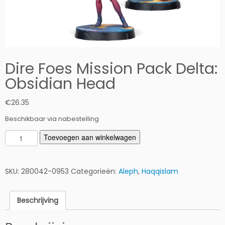
Dire Foes Mission Pack Delta:
Obsidian Head
€
26.35
Beschikbaar via nabestelling
D
Toevoegen aan winkelwagen
i
r
e
SKU:
280042-0953
Categorieën:
Aleph
,
Haqqislam
F
o
Beschrijving
e
s
M