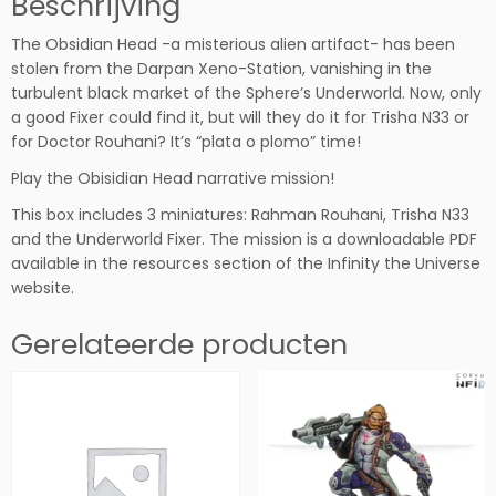
Beschrijving
i
The Obsidian Head -a misterious alien artifact- has been
s
stolen from the Darpan Xeno-Station, vanishing in the
s
turbulent black market of the Sphere’s Underworld. Now, only
i
a good Fixer could find it, but will they do it for Trisha N33 or
o
for Doctor Rouhani? It’s “plata o plomo” time!
n
P
Play the Obisidian Head narrative mission!
a
This box includes 3 miniatures: Rahman Rouhani, Trisha N33
c
and the Underworld Fixer. The mission is a downloadable PDF
k
available in the resources section of the Infinity the Universe
D
website.
e
l
Gerelateerde producten
t
a:
O
b
s
i
d