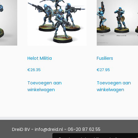
a
k
e
r
H
a
r
p
Helot Militia
Fusiliers
o
o
€
26.35
€
27.95
n
e
Toevoegen aan
Toevoegen aan
r
winkelwagen
winkelwagen
h
o
e
v
e
e
DreiD BV - info@dreid.nl - 06-20 87 62 55
l