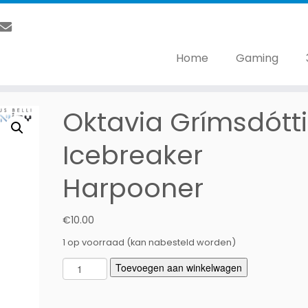
Home
Gaming
Oktavia Grímsdótti
Icebreaker
Harpooner
€
10.00
1 op voorraad (kan nabesteld worden)
O
Toevoegen aan winkelwagen
k
t