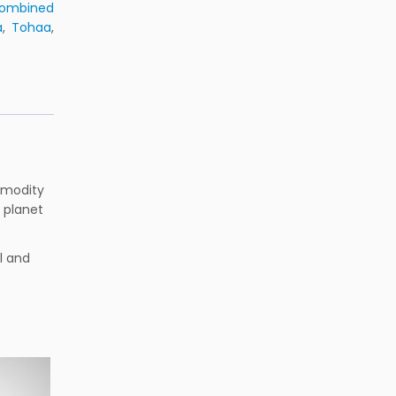
ombined
a
,
Tohaa
,
ommodity
 planet
l and