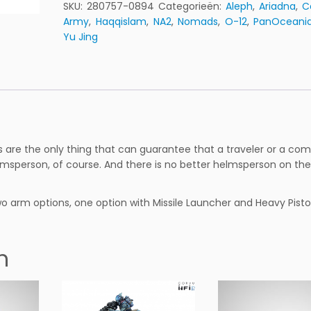
a
SKU:
280757-0894
Categorieën:
Aleph
,
Ariadna
,
C
v
Army
,
Haqqislam
,
NA2
,
Nomads
,
O-12
,
PanOceani
i
Yu Jing
a
G
r
í
m
s
d
ts are the only thing that can guarantee that a traveler or a c
ó
lmsperson, of course. And there is no better helmsperson on the
t
t
i
two arm options, one option with Missile Launcher and Heavy Pisto
r,
I
c
n
e
b
r
e