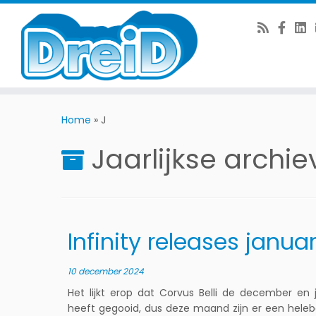
Ga
naar
Home
»
J
de
Jaarlijkse archi
inhoud
Infinity releases janua
10 december 2024
Het lijkt erop dat Corvus Belli de december en
heeft gegooid, dus deze maand zijn er een heleb