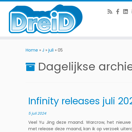
Ga
naar
Home
»
J
»
juli
»
05
de
Dagelijkse archi
inhoud
Infinity releases juli 20
5 juli 2024
Veel Yu Jing deze maand. Warcrow, het nieuwe F
met release deze maand, kan ik op verzoek uitera