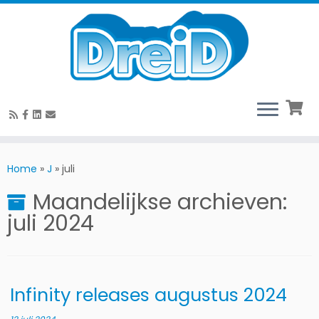
Ga
naar
Home
»
J
»
juli
de
Maandelijkse archieven:
inhoud
juli 2024
Infinity releases augustus 2024